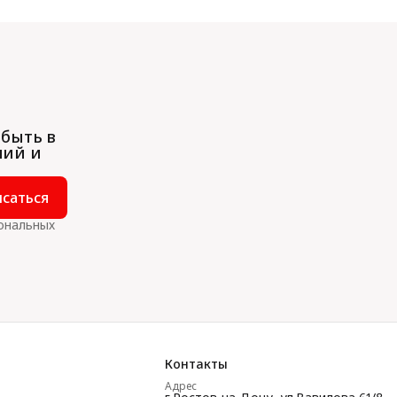
 быть в
ний и
саться
сональных
Контакты
Адрес