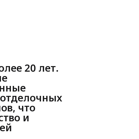
лее 20 лет.
ые
анные
 отделочных
ов, что
ство и
шей