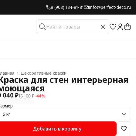
8 (908) 184-81-81
Info@perfect-deco.ru
лавная
›
Декоративные краски
Краска для стен интерьерная
моющаяся
9 040 ₽
16 100 ₽
−
44
%
Размер
5 кг
Добавить в корзину