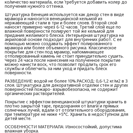
количество материала, если требуется добавить колер до
получения нужного оттенка.
Штукатурка Венеция используется как декор стен в виде
мрамора и наносится венецианской кельмой из
нержавеющей стали в три и более слоев. Второй слой
наносят примерно через 6-12 часов. Третий слой еще по
влажной поверхности полируют той же кельмой для
придания желаемого блеска. Интерьерная штукатурка на
акриловой основе подходит для внутренних работ. С ее
помощью можно создавать эффект полированного
мрамора или более объемного рисунка. Классическое
покрытие для стен под мрамор, напоминающее
отполированный камень не стоит принудительно сушить.
Через 24 часа после нанесения на полученное покрытие
можно нанести воск, что позволит продлить срок его
службы и облегчить за ним уход и придать блеск
поверхности.
РАЗВЕДЕНИЕ: водой не более 10%.РАСХОД: 0,6-1,2 кг/м2 в 3
слоя. Штукатурка для декоративной отделки стен и других
поверхностей пожаро- взрывобезопасна, не содержит
органических растворителей.
Покрытие с эффектом венецианской штукатурки хранить в
плотно закрытой таре, предохраняя от влаги и прямых
солнечных лучей, вдали от отопительного оборудования,
при температуре не ниже +5°С. Хранить в недоступном для
детей месте.
ОСОБЕННОСТИ МАТЕРИАЛА: Износостойкий, допустима
влажная уборка.